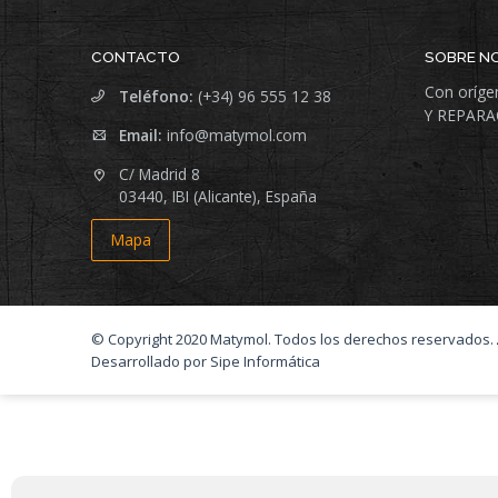
CONTACTO
SOBRE N
Con oríge
Teléfono:
(+34) 96 555 12 38
Y REPARA
Email:
info@matymol.com
C/ Madrid 8
03440, IBI (Alicante), España
Mapa
© Copyright 2020 Matymol. Todos los derechos reservados.
Desarrollado por Sipe Informática