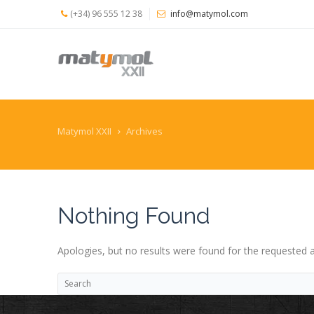
(+34) 96 555 12 38
info@matymol.com
INICIO
EMPRESA
INSTALACIONES
Matymol XXII
Archives
CONTACTO
Blog
Nothing Found
Apologies, but no results were found for the requested ar